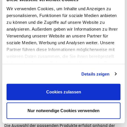
Wir verwenden Cookies, um Inhalte und Anzeigen zu
personalisieren, Funktionen für soziale Medien anbieten
zu können und die Zugriffe auf unsere Website zu
analysieren. Außerdem geben wir Informationen zu Ihrer
Verwendung unserer Website an unsere Partner für
soziale Medien, Werbung und Analysen weiter. Unsere
Partner führen diese Informationen möglicherweise mit
Einwilligung in die Datennutzung zu weiteren
weiteren Daten zusammen, die Sie ihnen bereitgestellt
Zwecken
haben oder die sie im Rahmen Ihrer Nutzung der Dienste
gesammelt haben. Sie geben Einwilligung zu unseren
Ich bin damit einverstanden, dass die Stellantis Bank mich
Details zeigen
Cookies, wenn Sie unsere Webseite weiterhin nutzen.
über meine
E-Mail-Adresse
Cookies zulassen
Telefonnummer
Nur notwendige Cookies verwenden
kontaktiert und mir Informationen zu passenden
Finanzprodukten und anderen Leistungen zukommen lässt.
Die Auswahl der passenden Produkte erfolgt anhand der